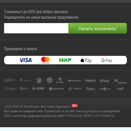
Сэкономьте до 90% при любых покупках
Подпишитесь на самые выгодные предложения
Принимаем к оплате:
2010-2026 © КупиКупон. Все права защищены.
Все права на товарный знак "КупиКупон" и на сайт www.kupikupon.ru принадлежат
OOO «Агентство цифровых решений» ИНН 7705523387, ОГРН 1127747063212