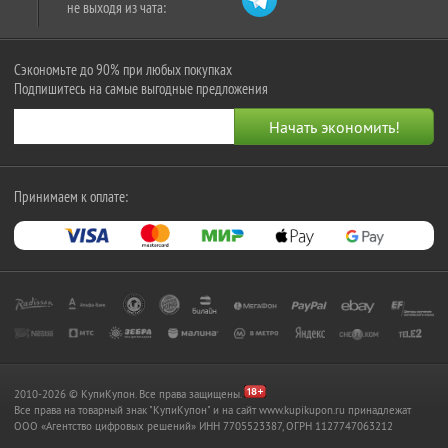
не выходя из чата:
Сэкономьте до 90% при любых покупках
Подпишитесь на самые выгодные предложения
Принимаем к оплате:
2010-2026 © КупиКупон. Все права защищены.
Все права на товарный знак "КупиКупон" и на сайт www.kupikupon.ru принадлежат
OOO «Агентство цифровых решений» ИНН 7705523387, ОГРН 1127747063212