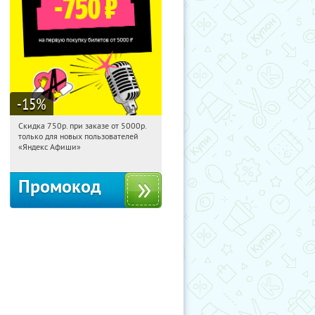
-15
%
Скидка 750р. при заказе от 5000р.
05:08:11
Получили:
114
только для новых пользователей
Россия
«Яндекс Афиши»
Промокод