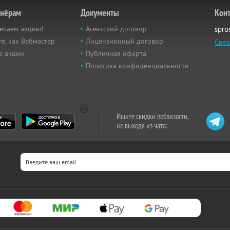
тнёрам
Документы
Кон
елаем акцию!
Агентский договор
spro
е, как Вебмастер
Лицензионный договор
Связ
е акции
Публичная оферта
Политика конфиденциальности
Ищите скидки поблизости,
не выходя из чата: