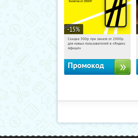
-15
%
Скидка 300р. при заказе от 2000р.
05:08:11
Получили:
65
для новых пользователей в «Яндекс
Россия
Афише»
Промокод