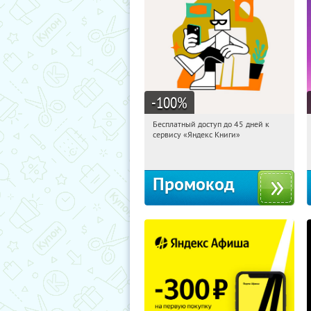
-100
%
Бесплатный доступ до 45 дней к
05:08:11
Получи первым!
сервису «Яндекс Книги»
Россия
Промокод