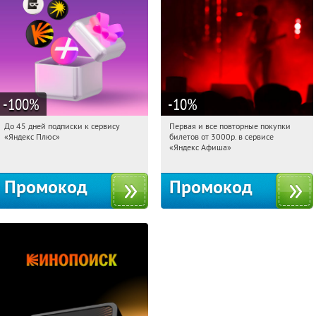
-100
%
-10
%
До 45 дней подписки к сервису
Первая и все повторные покупки
05:08:11
Получили:
19
05:08:11
Получили:
155
«Яндекс Плюс»
билетов от 3000р. в сервисе
Россия
Россия
«Яндекс Афиша»
Промокод
Промокод