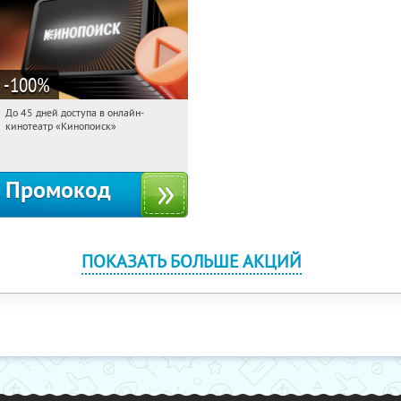
-100
%
До 45 дней доступа в онлайн-
05:08:11
Получили:
113
кинотеатр «Кинопоиск»
Россия
Промокод
ПОКАЗАТЬ БОЛЬШЕ АКЦИЙ