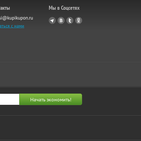
такты
Мы в Соцсетях
si@kupikupon.ru
аться с нами