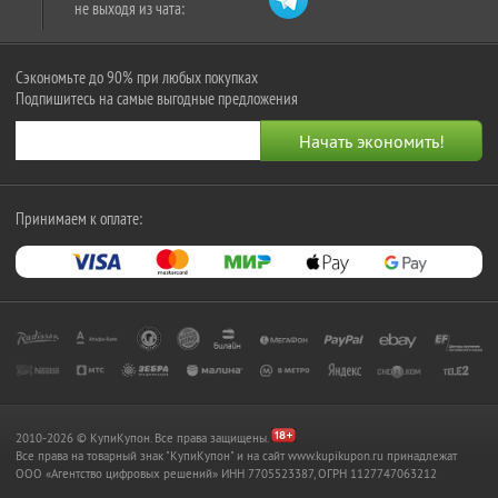
не выходя из чата:
Сэкономьте до 90% при любых покупках
Подпишитесь на самые выгодные предложения
Принимаем к оплате:
2010-2026 © КупиКупон. Все права защищены.
Все права на товарный знак "КупиКупон" и на сайт www.kupikupon.ru принадлежат
OOO «Агентство цифровых решений» ИНН 7705523387, ОГРН 1127747063212