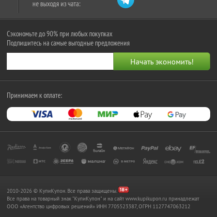
не выходя из чата:
Сэкономьте до 90% при любых покупках
Подпишитесь на самые выгодные предложения
Принимаем к оплате:
2010-2026 © КупиКупон. Все права защищены.
Все права на товарный знак "КупиКупон" и на сайт www.kupikupon.ru принадлежат
OOO «Агентство цифровых решений» ИНН 7705523387, ОГРН 1127747063212