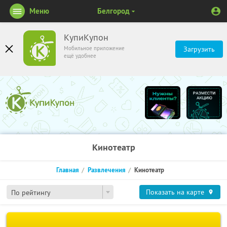
Меню
Белгород
КупиКупон
Мобильное приложение
Загрузить
ещё удобнее
Кинотеатр
Главная
Развлечения
Кинотеатр
Показать на карте
По рейтингу