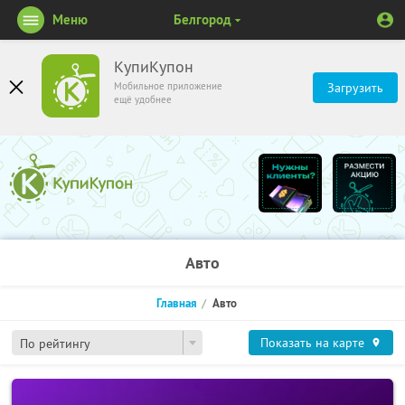
Меню
Белгород
КупиКупон
Мобильное приложение
Загрузить
ещё удобнее
Авто
Главная
Авто
Показать на карте
По рейтингу