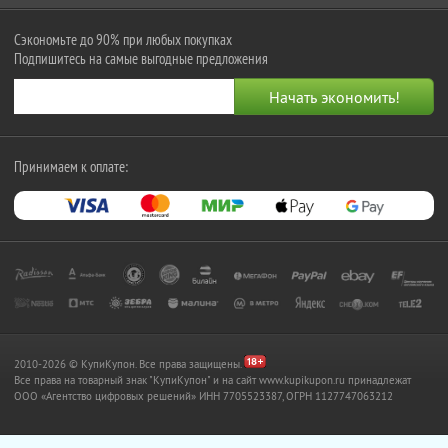
Сэкономьте до 90% при любых покупках
Подпишитесь на самые выгодные предложения
Принимаем к оплате:
2010-2026 © КупиКупон. Все права защищены.
Все права на товарный знак "КупиКупон" и на сайт www.kupikupon.ru принадлежат
OOO «Агентство цифровых решений» ИНН 7705523387, ОГРН 1127747063212