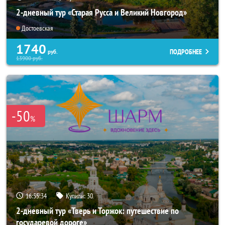
2-дневный тур «Старая Русса и Великий Новгород»
Достоевская
1740
ПОДРОБНЕЕ
руб.
13900
руб.
-50
%
16:55:32
Купили:
30
2-дневный тур «Тверь и Торжок: путешествие по
государевой дороге»