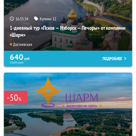
16:55:32
Купили:
12
1-дневный тур «Псков — Изборск — Печоры» от компании
«Шарм»
Достоевская
640
ПОДРОБНЕЕ
руб.
5100
руб.
-50
%