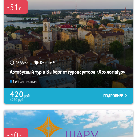
-51
%
16:55:32
Купили:
9
Автобусный тур в Выборг от туроператора «ХохломаТур»
Сенная площадь
420
ПОДРОБНЕЕ
руб.
4230
руб.
-50
%