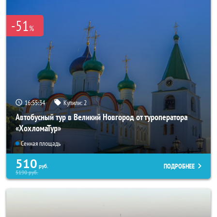
-51
%
16:55:32
Купили:
2
Автобусный тур в Великий Новгород от туроператора
«ХохломаТур»
Сенная площадь
510
ПОДРОБНЕЕ
руб.
5190
руб.