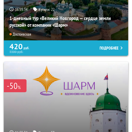
16:55:32
Купили:
22
1-дневный тур «Великий Новгород — сердце земли
русской» от компании «Шарм»
Достоевская
420
ПОДРОБНЕЕ
руб.
3300
руб.
-50
%