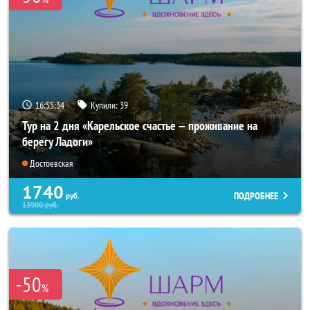
16:55:32
Купили:
39
Тур на 2 дня «Карельское счастье — проживание на
берегу Ладоги»
Достоевская
1740
ПОДРОБНЕЕ
руб.
13900
руб.
-50
%