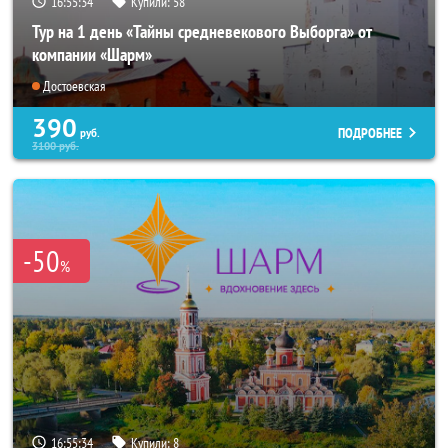
16:55:32
Купили:
58
Тур на 1 день «Тайны средневекового Выборга» от
компании «Шарм»
Достоевская
390
ПОДРОБНЕЕ
руб.
3100
руб.
-50
%
16:55:32
Купили:
8