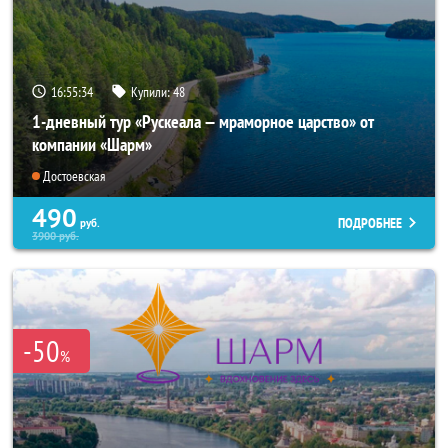
16:55:32
Купили:
48
1-дневный тур «Рускеала — мраморное царство» от
компании «Шарм»
Достоевская
490
ПОДРОБНЕЕ
руб.
3900
руб.
-50
%