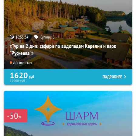
16:55:32
Купили:
6
«Тур на 2 дня: сафари по водопадам Карелии и парк
“Рускеала"»
Достоевская
1620
ПОДРОБНЕЕ
руб.
12900
руб.
-50
%