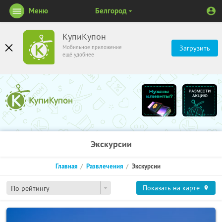
Меню
Белгород
КупиКупон
Мобильное приложение
Загрузить
ещё удобнее
Экскурсии
Главная
Развлечения
Экскурсии
Показать на карте
По рейтингу