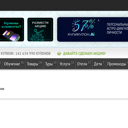
КУПИЛИ:
141 634 990
КУПОНОВ
ДАВАЙТЕ СДЕЛАЕМ АКЦИЮ!
1
31
26
13
12
17
7
Обучение
Товары
Туры
Услуги
Отели
Дети
Промокоды
ния