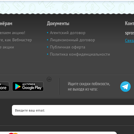
тнёрам
Документы
Кон
елаем акцию!
Агентский договор
spro
е, как Вебмастер
Лицензионный договор
Связ
е акции
Публичная оферта
Политика конфиденциальности
Ищите скидки поблизости,
не выходя из чата: