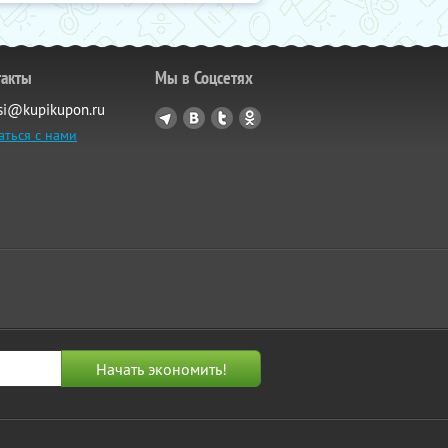
такты
Мы в Соцсетях
si@kupikupon.ru
аться с нами