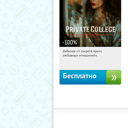
-100
%
Вебинар «3 секрета ярких
15:47:05
Получили:
37
любовных отношений»
Россия
Бесплатно