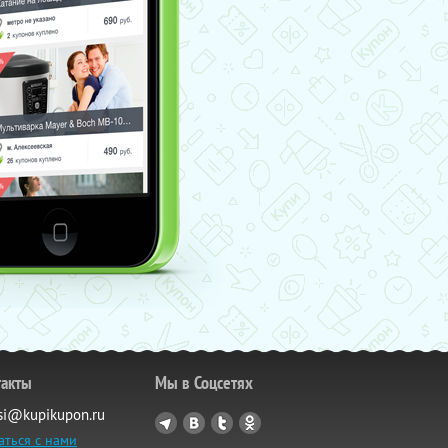
такты
Мы в Соцсетях
si@kupikupon.ru
аться с нами