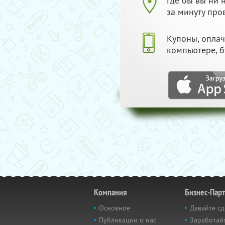
Где бы вы ни
за минуту про
Купоны, опла
компьютере, б
Компания
Бизнес-Пар
Основное
Давайте сд
Публикации о нас
Заработайт