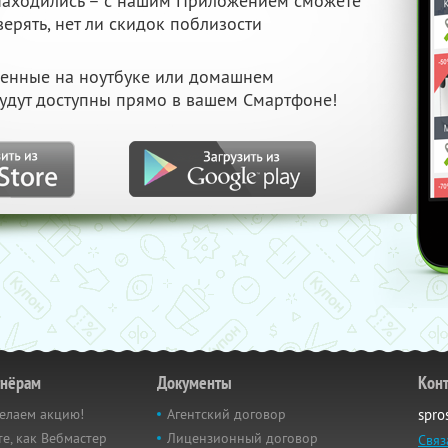
 находились – с нашим Приложением сможете
верять, нет ли скидок поблизости
ченные на ноутбуке или домашнем
удут доступны прямо в вашем Смартфоне!
тнёрам
Документы
Кон
елаем акцию!
Агентский договор
spro
е, как Вебмастер
Лицензионный договор
Связ