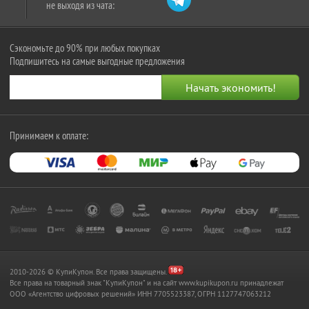
не выходя из чата:
Сэкономьте до 90% при любых покупках
Подпишитесь на самые выгодные предложения
Принимаем к оплате:
2010-2026 © КупиКупон. Все права защищены.
Все права на товарный знак "КупиКупон" и на сайт www.kupikupon.ru принадлежат
OOO «Агентство цифровых решений» ИНН 7705523387, ОГРН 1127747063212