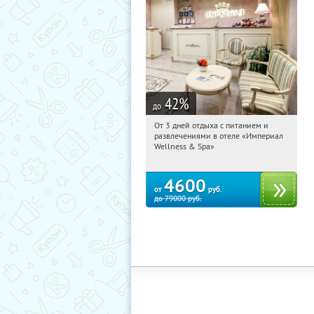
42
%
до
От 3 дней отдыха с питанием и
02:54:00
Купили:
114
развлечениями в отеле «Империал
Калужская обл., г. Обнинск, Киевское
Wellness & Spa»
ш., д. 11А
4600
от
руб.
до
79000
руб.