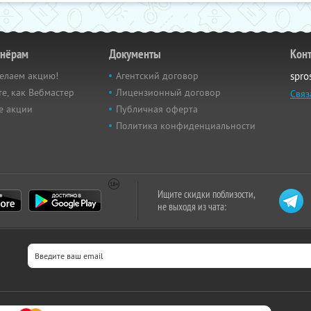
тнёрам
Документы
Кон
елаем акцию!
Агентский договор
spro
е, как Вебмастер
Лицензионный договор
Связ
е акции
Публичная оферта
Политика конфиденциальности
Ищите скидки поблизости,
не выходя из чата: