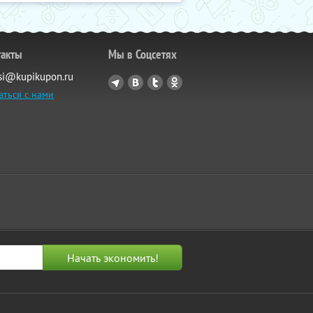
такты
Мы в Соцсетях
si@kupikupon.ru
аться с нами