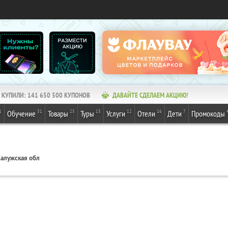
КУПИЛИ:
141 650 500
КУПОНОВ
ДАВАЙТЕ СДЕЛАЕМ АКЦИЮ!
1
31
25
13
12
16
7
Обучение
Товары
Туры
Услуги
Отели
Дети
Промокоды
алужская обл