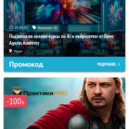
05:50:24
Получили:
18
Подписка на онлайн-курсы по AI и нейросетям от Open
Agents Academy
Россия
Промокод
ПОДРОБНЕЕ
-100
%