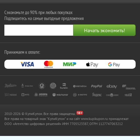
Сэкономьте до 90% при любых покупках
Подпишитесь на самые выгодные предложения
Принимаем к оплате:
2010-2026 © КупиКупон. Все права защищены.
Все права на товарный знак "КупиКупон" и на сайт www.kupikupon.ru принадлежат
OOO «Агентство цифровых решений» ИНН 7705523387, ОГРН 1127747063212