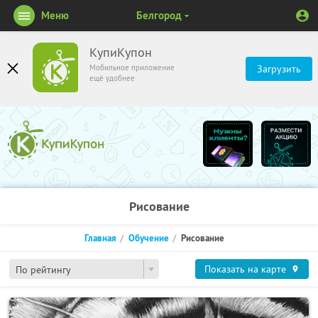
Меню
Белгород
КупиКупон
Мобильное приложение
Загрузить
ещё удобнее
Рисование
Главная
Обучение
Рисование
Показать на карте
По рейтингу