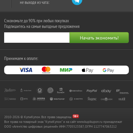
не выходя из чата:
Сэкономьте до 90% при любых покупках
Подпишитесь на самые выгодные предложения
Принимаем к оплате:
2010-2026 © КупиКупон. Все права защищены.
Все права на товарный знак "КупиКупон" и на сайт www.kupikupon.ru принадлежат
OOO «Агентство цифровых решений» ИНН 7705523387, ОГРН 1127747063212