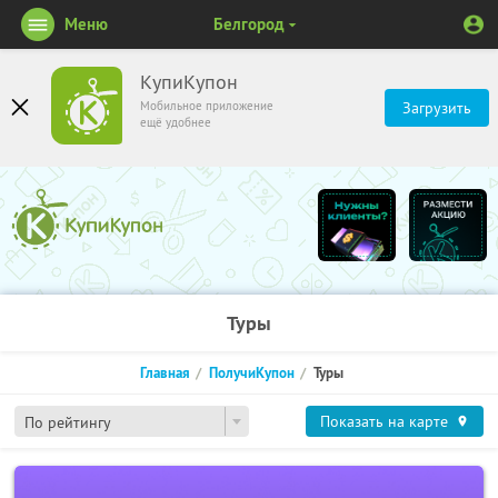
Меню
Белгород
КупиКупон
Мобильное приложение
Загрузить
ещё удобнее
Туры
Главная
ПолучиКупон
Туры
Показать на карте
По рейтингу