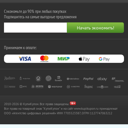
Сэкономьте до 90% при любых покупках
Подпишитесь на самые выгодные предложения
Принимаем к оплате:
2010-2026 © КупиКупон. Все права защищены.
Все права на товарный знак "КупиКупон" и на сайт www.kupikupon.ru принадлежат
OOO «Агентство цифровых решений» ИНН 7705523387, ОГРН 1127747063212