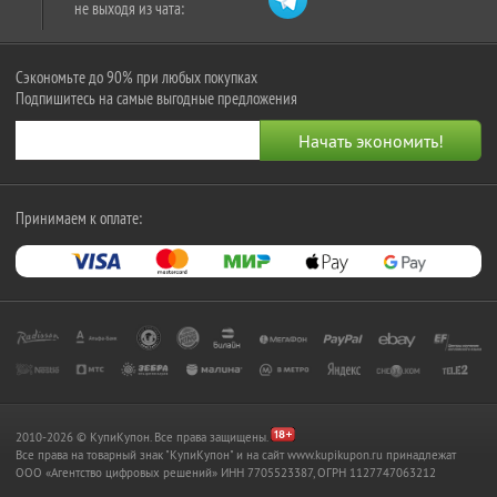
не выходя из чата:
Сэкономьте до 90% при любых покупках
Подпишитесь на самые выгодные предложения
Принимаем к оплате:
2010-2026 © КупиКупон. Все права защищены.
Все права на товарный знак "КупиКупон" и на сайт www.kupikupon.ru принадлежат
OOO «Агентство цифровых решений» ИНН 7705523387, ОГРН 1127747063212