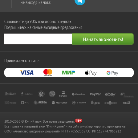
не выходя из чата:
Сэкономьте до 90% при любых покупках
Подпишитесь на самые выгодные предложения
Принимаем к оплате:
2010-2026 © КупиКупон. Все права защищены.
Все права на товарный знак "КупиКупон" и на сайт www.kupikupon.ru принадлежат
OOO «Агентство цифровых решений» ИНН 7705523387, ОГРН 1127747063212