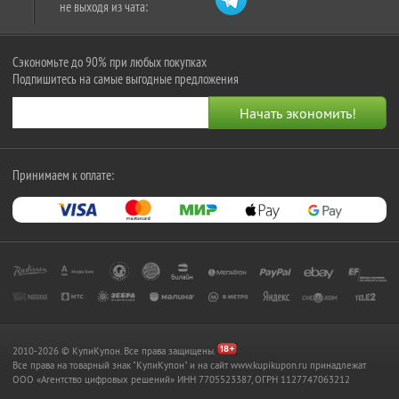
не выходя из чата:
Сэкономьте до 90% при любых покупках
Подпишитесь на самые выгодные предложения
Принимаем к оплате:
2010-2026 © КупиКупон. Все права защищены.
Все права на товарный знак "КупиКупон" и на сайт www.kupikupon.ru принадлежат
OOO «Агентство цифровых решений» ИНН 7705523387, ОГРН 1127747063212