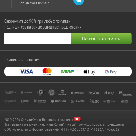
не выходя из чата:
Сэкономьте до 90% при любых покупках
Подпишитесь на самые выгодные предложения
Принимаем к оплате:
2010-2026 © КупиКупон. Все права защищены.
Все права на товарный знак "КупиКупон" и на сайт www.kupikupon.ru принадлежат
OOO «Агентство цифровых решений» ИНН 7705523387, ОГРН 1127747063212