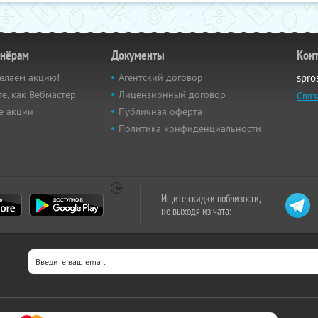
тнёрам
Документы
Кон
елаем акцию!
Агентский договор
spro
е, как Вебмастер
Лицензионный договор
Связ
е акции
Публичная оферта
Политика конфиденциальности
Ищите скидки поблизости,
не выходя из чата: