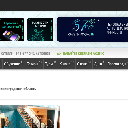
КУПИЛИ:
141 677 341
КУПОНОВ
ДАВАЙТЕ СДЕЛАЕМ АКЦИЮ!
1
31
26
13
12
16
7
Обучение
Товары
Туры
Услуги
Отели
Дети
Промокоды
енинградская область