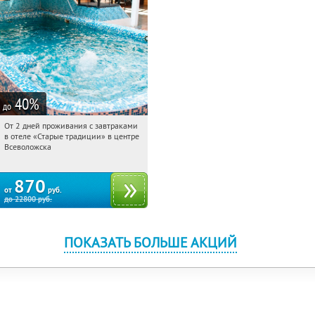
40
%
до
От 2 дней проживания с завтраками
04:22:32
Купили:
123
в отеле «Старые традиции» в центре
Ленинградская обл., г. Всеволожск, ул.
Всеволожска
Взлетная, д. 10
870
от
руб.
до
22800
руб.
ПОКАЗАТЬ БОЛЬШЕ АКЦИЙ