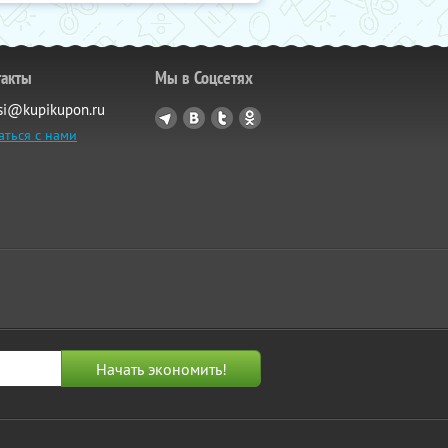
такты
Мы в Соцсетях
si@kupikupon.ru
аться с нами