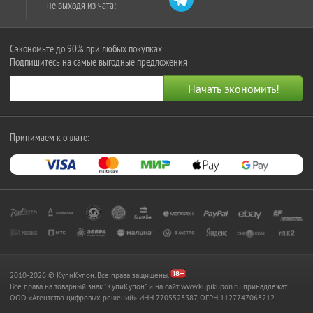
не выходя из чата:
Сэкономьте до 90% при любых покупках
Подпишитесь на самые выгодные предложения
Принимаем к оплате:
2010-2026 © КупиКупон. Все права защищены.
Все права на товарный знак "КупиКупон" и на сайт www.kupikupon.ru принадлежат
OOO «Агентство цифровых решений» ИНН 7705523387, ОГРН 1127747063212