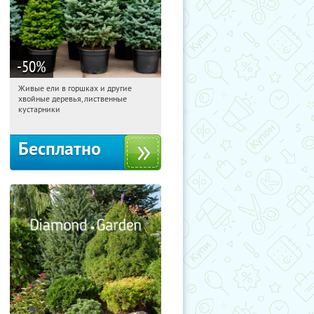
-50
%
Живые ели в горшках и другие
11:16:42
Получили:
53
хвойные деревья, лиственные
Московская обл., г. Химки,
кустарники
территориальное управление
Кутузовское
Бесплатно