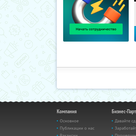
Компания
Бизнес-Пар
Основное
Давайте сд
Публикации о нас
Заработайт
Вакансии
Прошедши