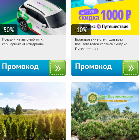
-50
%
-10
%
Поездки на автомобилях
Бронирование отеля для всех
11:16:42
Получи первым!
11:16:42
Получили:
7
каршеринга «Ситидрайв»
пользователей сервиса «Яндекс
Россия
Россия
Путешествия»
Промокод
Промокод