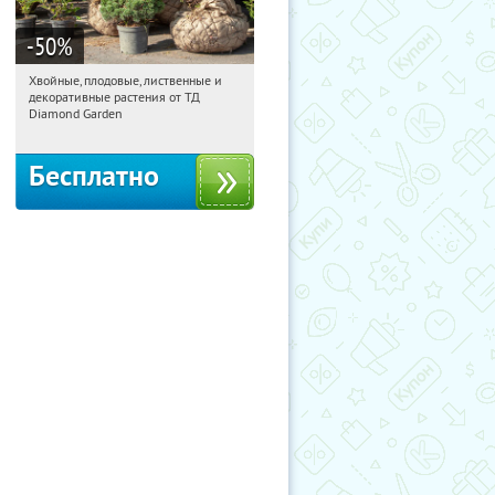
-50
%
Хвойные, плодовые, лиственные и
11:16:42
Получили:
15
декоративные растения от ТД
Выставочная
Угрешская
Diamond Garden
Бесплатно