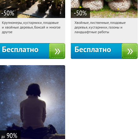
-50
%
-50
%
Крупномеры, кустарники, плодовые
Хвойные, лиственные, плодовые
11:16:42
Получили:
28
11:16:42
Получили:
15
и хвойные деревья, бонсай и многое
деревья, кустарники, газоны и
Павелецкая
Угрешская
Москва, Рябиновая улица, 17
другое
ландшафтные работы
Бесплатно
Бесплатно
90
%
до