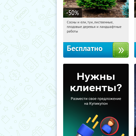
-50
%
Сосны и ели, туи, лиственные,
11:16:42
Получили:
31
плодовые деревья и ландшафтные
Московская обл., г. Химки,
работы
территориальное управление
Кутузовское
Бесплатно