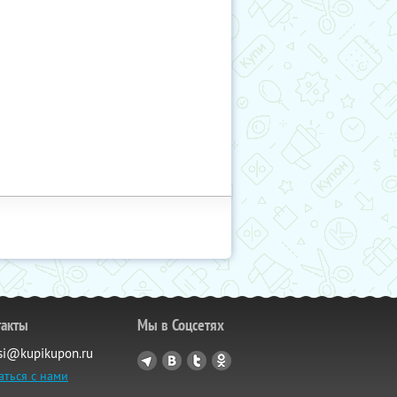
такты
Мы в Соцсетях
si@kupikupon.ru
аться с нами