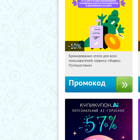
-10
%
Бронирование отеля для всех
11:16:42
Получи первым!
пользователей сервиса «Яндекс
Россия
Путешествия»
Промокод