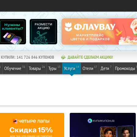
КУПИЛИ:
141 726 846
КУПОНОВ
ДАВАЙТЕ СДЕЛАЕМ АКЦИЮ!
1
31
26
13
14
17
7
Обучение
Товары
Туры
Услуги
Отели
Дети
Промокоды