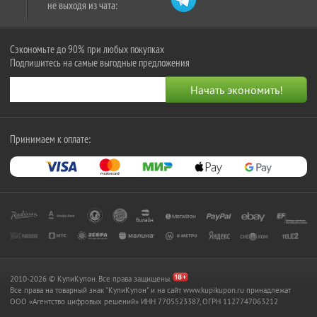
не выходя из чата:
Сэкономьте до 90% при любых покупках
Подпишитесь на самые выгодные предложения
Принимаем к оплате:
2010-2026 © КупиКупон. Все права защищены.
Все права на товарный знак "КупиКупон" и на сайт www.kupikupon.ru принадлежат
OOO «Агентство цифровых решений» ИНН 7705523387, ОГРН 1127747063212