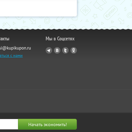
такты
Мы в Соцсетях
si@kupikupon.ru
аться с нами