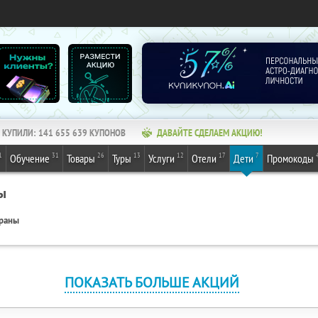
КУПИЛИ:
141 655 639
КУПОНОВ
ДАВАЙТЕ СДЕЛАЕМ АКЦИЮ!
1
31
26
13
12
17
7
Обучение
Товары
Туры
Услуги
Отели
Дети
Промокоды
ы
ораны
ПОКАЗАТЬ БОЛЬШЕ АКЦИЙ