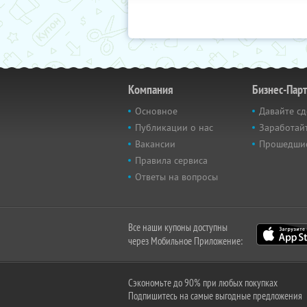
Компания
Бизнес-Пар
Основное
Давайте сд
Публикации о нас
Заработайт
Вакансии
Прошедши
Правила сервиса
Ответы на вопросы
Все наши купоны доступны
через Мобильное Приложение:
Сэкономьте до 90% при любых покупках
Подпишитесь на самые выгодные предложения