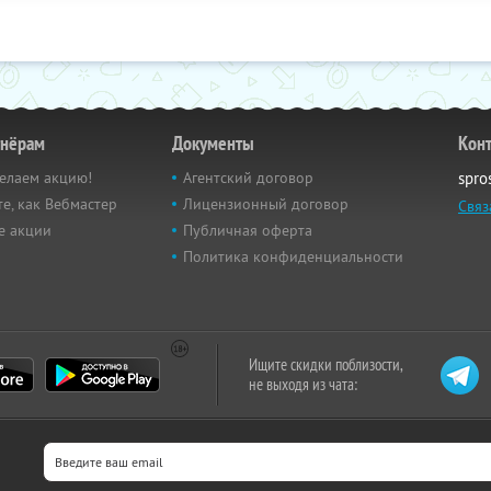
тнёрам
Документы
Кон
елаем акцию!
Агентский договор
spro
е, как Вебмастер
Лицензионный договор
Связ
е акции
Публичная оферта
Политика конфиденциальности
Ищите скидки поблизости,
не выходя из чата: