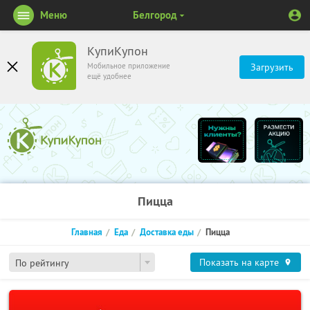
Меню
Белгород
КупиКупон
Мобильное приложение
Загрузить
ещё удобнее
Пицца
Главная
Еда
Доставка еды
Пицца
Показать на карте
По рейтингу