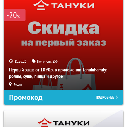
-20
%
11:26:23
Получили:
256
Первый заказ от 1090р. в приложении TanukiFamily:
роллы, суши, пицца и другое
Россия
Промокод
ПОДРОБНЕЕ