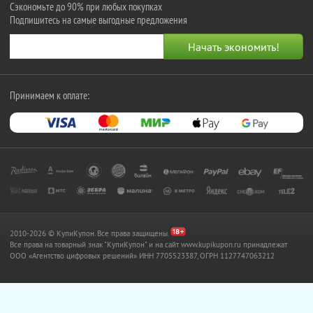
Сэкономьте до 90% при любых покупках
Подпишитесь на самые выгодные предложения
Принимаем к оплате:
2010-2026 © КупиКупон. Все права защищены.
Все права на товарный знак "КупиКупон" и на сайт www.kupikupon.ru принадлежат
OOO «Агентство цифровых решений» ИНН 7705523387, ОГРН 1127747063212