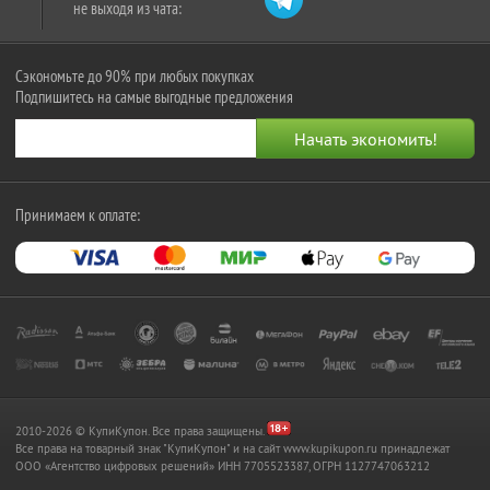
не выходя из чата:
Сэкономьте до 90% при любых покупках
Подпишитесь на самые выгодные предложения
Принимаем к оплате:
2010-2026 © КупиКупон. Все права защищены.
Все права на товарный знак "КупиКупон" и на сайт www.kupikupon.ru принадлежат
OOO «Агентство цифровых решений» ИНН 7705523387, ОГРН 1127747063212