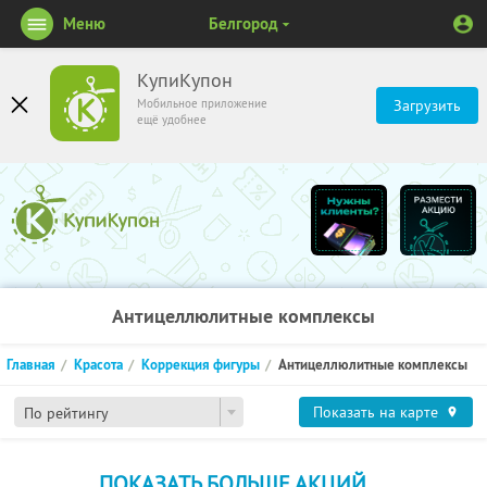
Меню
Белгород
КупиКупон
Мобильное приложение
Загрузить
ещё удобнее
Антицеллюлитные комплексы
Главная
Красота
Коррекция фигуры
Антицеллюлитные комплексы
Показать на карте
По рейтингу
ПОКАЗАТЬ БОЛЬШЕ АКЦИЙ