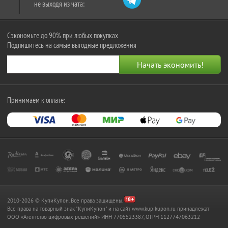
не выходя из чата:
Сэкономьте до 90% при любых покупках
Подпишитесь на самые выгодные предложения
Принимаем к оплате:
2010-2026 © КупиКупон. Все права защищены.
Все права на товарный знак "КупиКупон" и на сайт www.kupikupon.ru принадлежат
OOO «Агентство цифровых решений» ИНН 7705523387, ОГРН 1127747063212