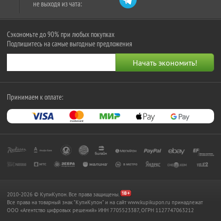
не выходя из чата:
Сэкономьте до 90% при любых покупках
Подпишитесь на самые выгодные предложения
Принимаем к оплате:
2010-2026 © КупиКупон. Все права защищены.
Все права на товарный знак "КупиКупон" и на сайт www.kupikupon.ru принадлежат
OOO «Агентство цифровых решений» ИНН 7705523387, ОГРН 1127747063212