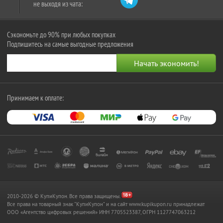
не выходя из чата:
Сэкономьте до 90% при любых покупках
Подпишитесь на самые выгодные предложения
Принимаем к оплате:
2010-2026 © КупиКупон. Все права защищены.
Все права на товарный знак "КупиКупон" и на сайт www.kupikupon.ru принадлежат
OOO «Агентство цифровых решений» ИНН 7705523387, ОГРН 1127747063212