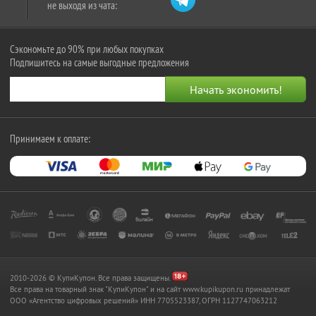
не выходя из чата:
Сэкономьте до 90% при любых покупках
Подпишитесь на самые выгодные предложения
Принимаем к оплате:
2010-2026 © КупиКупон. Все права защищены.
Все права на товарный знак "КупиКупон" и на сайт www.kupikupon.ru принадлежат
OOO «Агентство цифровых решений» ИНН 7705523387, ОГРН 1127747063212