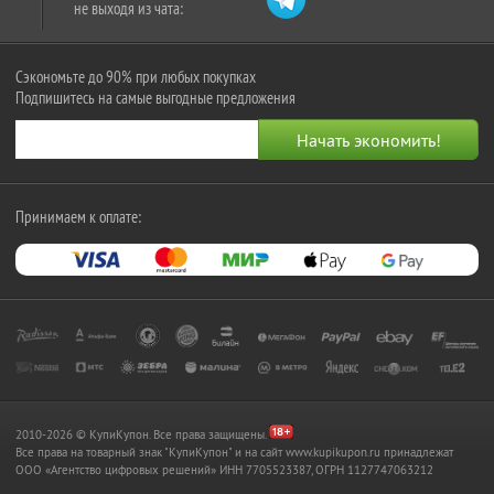
не выходя из чата:
Сэкономьте до 90% при любых покупках
Подпишитесь на самые выгодные предложения
Принимаем к оплате:
2010-2026 © КупиКупон. Все права защищены.
Все права на товарный знак "КупиКупон" и на сайт www.kupikupon.ru принадлежат
OOO «Агентство цифровых решений» ИНН 7705523387, ОГРН 1127747063212