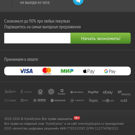
не выходя из чата:
Сэкономьте до 90% при любых покупках
Подпишитесь на самые выгодные предложения
Принимаем к оплате:
2010-2026 © КупиКупон. Все права защищены.
Все права на товарный знак "КупиКупон" и на сайт www.kupikupon.ru принадлежат
OOO «Агентство цифровых решений» ИНН 7705523387, ОГРН 1127747063212