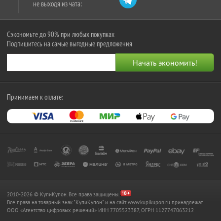
не выходя из чата:
Сэкономьте до 90% при любых покупках
Подпишитесь на самые выгодные предложения
Принимаем к оплате:
2010-2026 © КупиКупон. Все права защищены.
Все права на товарный знак "КупиКупон" и на сайт www.kupikupon.ru принадлежат
OOO «Агентство цифровых решений» ИНН 7705523387, ОГРН 1127747063212