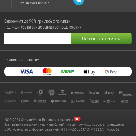
не выходя из чата:
Сэкономьте до 90% при любых покупках
Подпишитесь на самые выгодные предложения
Принимаем к оплате:
2010-2026 © КупиКупон. Все права защищены.
Все права на товарный знак "КупиКупон" и на сайт www.kupikupon.ru принадлежат
OOO «Агентство цифровых решений» ИНН 7705523387, ОГРН 1127747063212