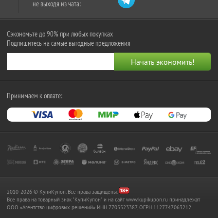
не выходя из чата:
Сэкономьте до 90% при любых покупках
Подпишитесь на самые выгодные предложения
Принимаем к оплате:
2010-2026 © КупиКупон. Все права защищены.
Все права на товарный знак "КупиКупон" и на сайт www.kupikupon.ru принадлежат
OOO «Агентство цифровых решений» ИНН 7705523387, ОГРН 1127747063212