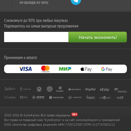
не выходя из чата:
Сэкономьте до 90% при любых покупках
Подпишитесь на самые выгодные предложения
Принимаем к оплате:
2010-2026 © КупиКупон. Все права защищены.
Все права на товарный знак "КупиКупон" и на сайт www.kupikupon.ru принадлежат
OOO «Агентство цифровых решений» ИНН 7705523387, ОГРН 1127747063212