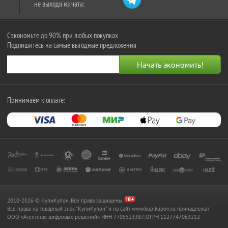
не выходя из чата:
Сэкономьте до 90% при любых покупках
Подпишитесь на самые выгодные предложения
Принимаем к оплате:
2010-2026 © КупиКупон. Все права защищены.
Все права на товарный знак "КупиКупон" и на сайт www.kupikupon.ru принадлежат
OOO «Агентство цифровых решений» ИНН 7705523387, ОГРН 1127747063212