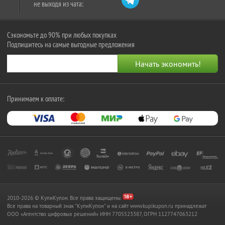
не выходя из чата:
Сэкономьте до 90% при любых покупках
Подпишитесь на самые выгодные предложения
Принимаем к оплате:
2010-2026 © КупиКупон. Все права защищены.
Все права на товарный знак "КупиКупон" и на сайт www.kupikupon.ru принадлежат
OOO «Агентство цифровых решений» ИНН 7705523387, ОГРН 1127747063212