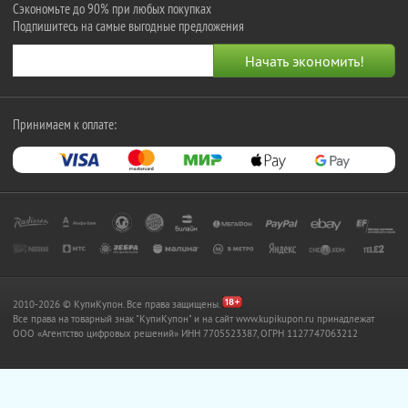
Сэкономьте до 90% при любых покупках
Подпишитесь на самые выгодные предложения
Принимаем к оплате:
2010-2026 © КупиКупон. Все права защищены.
Все права на товарный знак "КупиКупон" и на сайт www.kupikupon.ru принадлежат
OOO «Агентство цифровых решений» ИНН 7705523387, ОГРН 1127747063212