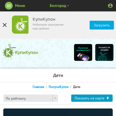
Меню
Белгород
КупиКупон
Мобильное приложение
Загрузить
ещё удобнее
Дети
Главная
ПолучиКупон
Дети
Показать на карте
По рейтингу