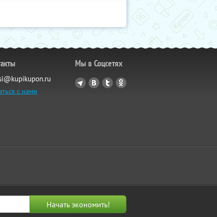
такты
Мы в Соцсетях
si@kupikupon.ru
аться с нами