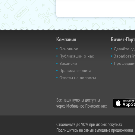
Компания
Бизнес-Пар
Основное
Давайте сд
Публикации о нас
Заработайт
Вакансии
Прошедши
Правила сервиса
Ответы на вопросы
Все наши купоны доступны
через Мобильное Приложение:
Сэкономьте до 90% при любых покупках
Подпишитесь на самые выгодные предложения