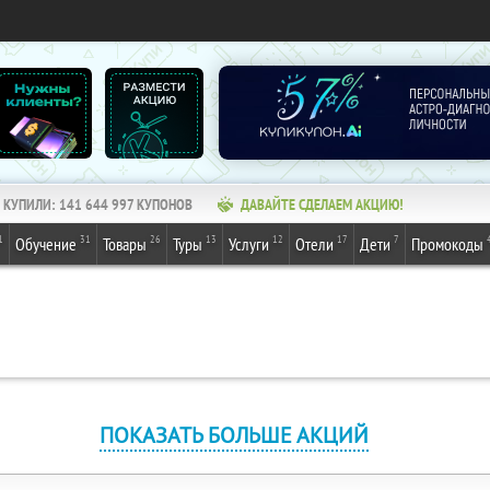
КУПИЛИ:
141 644 997
КУПОНОВ
ДАВАЙТЕ СДЕЛАЕМ АКЦИЮ!
1
31
26
13
12
17
7
Обучение
Товары
Туры
Услуги
Отели
Дети
Промокоды
ПОКАЗАТЬ БОЛЬШЕ АКЦИЙ