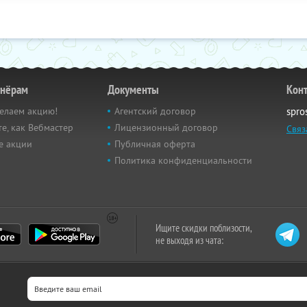
тнёрам
Документы
Кон
елаем акцию!
Агентский договор
spro
е, как Вебмастер
Лицензионный договор
Связ
е акции
Публичная оферта
Политика конфиденциальности
Ищите скидки поблизости,
не выходя из чата: