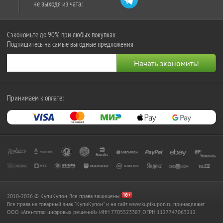
не выходя из чата:
Сэкономьте до 90% при любых покупках
Подпишитесь на самые выгодные предложения
Принимаем к оплате:
2010-2026 © КупиКупон. Все права защищены.
Все права на товарный знак "КупиКупон" и на сайт www.kupikupon.ru принадлежат
OOO «Агентство цифровых решений» ИНН 7705523387, ОГРН 1127747063212