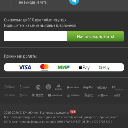
не выходя из чата:
Сэкономьте до 90% при любых покупках
Подпишитесь на самые выгодные предложения
Принимаем к оплате:
2010-2026 © КупиКупон. Все права защищены.
Все права на товарный знак "КупиКупон" и на сайт www.kupikupon.ru принадлежат
OOO «Агентство цифровых решений» ИНН 7705523387, ОГРН 1127747063212