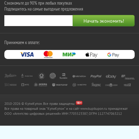
Сэкономьте до 90% при любых покупках
Подпишитесь на самые выгодные предложения
Принимаем к оплате:
2010-2026 © КупиКупон. Все права защищены.
Все права на товарный знак "КупиКупон" и на сайт www.kupikupon.ru принадлежат
OOO «Агентство цифровых решений» ИНН 7705523387, ОГРН 1127747063212