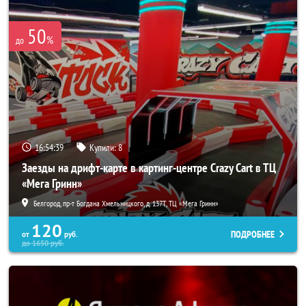
50
%
до
16:54:39
Купили:
8
Заезды на дрифт-карте в картинг-центре Crazy Cart в ТЦ
«Мега Гринн»
Белгород, пр-т Богдана Хмельницкого, д. 137Т, ТЦ «Мега Гринн»
120
ПОДРОБНЕЕ
от
руб.
до
1650
руб.