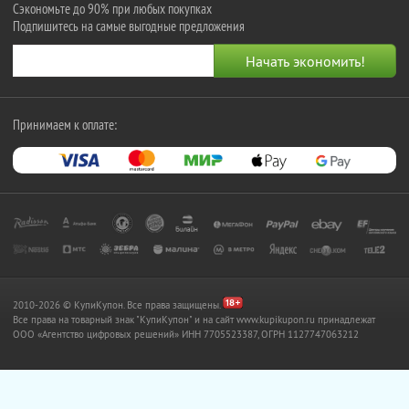
Сэкономьте до 90% при любых покупках
Подпишитесь на самые выгодные предложения
Принимаем к оплате:
2010-2026 © КупиКупон. Все права защищены.
Все права на товарный знак "КупиКупон" и на сайт www.kupikupon.ru принадлежат
OOO «Агентство цифровых решений» ИНН 7705523387, ОГРН 1127747063212