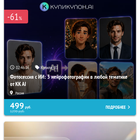
-61
%
02:46:15
Купили:
81
Фотосессия с ИИ: 3 нейрофотографии в любой тематике
от KK AI
Россия
499
ПОДРОБНЕЕ
руб.
1290
руб.