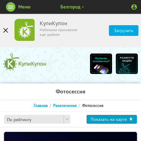
Меню
Белгород
КупиКупон
Мобильное приложение
Загрузить
ещё удобнее
Фотосессия
Главная
Развлечения
Фотосессия
Показать на карте
По рейтингу