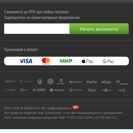
Сэкономьте до 90% при любых покупках
Подпишитесь на самые выгодные предложения
Принимаем к оплате:
2010-2026 © КупиКупон. Все права защищены.
Все права на товарный знак "КупиКупон" и на сайт www.kupikupon.ru принадлежат
OOO «Агентство цифровых решений» ИНН 7705523387, ОГРН 1127747063212