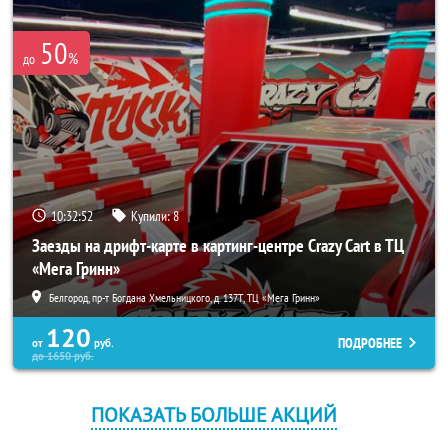
50
%
до
10:32:52
Купили:
8
Заезды на дрифт-карте в картинг-центре Crazy Cart в ТЦ
«Мега Гринн»
Белгород, пр-т Богдана Хмельницкого, д. 137Т, ТЦ «Мега Гринн»
120
ПОДРОБНЕЕ
от
руб.
до
1650
руб.
ПОКАЗАТЬ БОЛЬШЕ АКЦИЙ