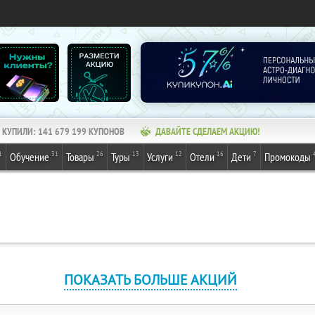
КУПИЛИ:
141 679 200
КУПОНОВ
ДАВАЙТЕ СДЕЛАЕМ АКЦИЮ!
1
31
26
13
12
16
7
Обучение
Товары
Туры
Услуги
Отели
Дети
Промокоды
ПОКАЗАТЬ БОЛЬШЕ АКЦИЙ