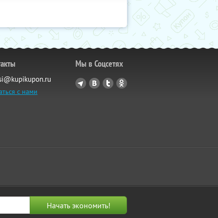
такты
Мы в Соцсетях
si@kupikupon.ru
аться с нами