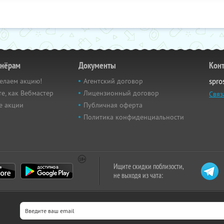
тнёрам
Документы
Кон
елаем акцию!
Агентский договор
spro
е, как Вебмастер
Лицензионный договор
Связ
е акции
Публичная оферта
Политика конфиденциальности
Ищите скидки поблизости,
не выходя из чата: