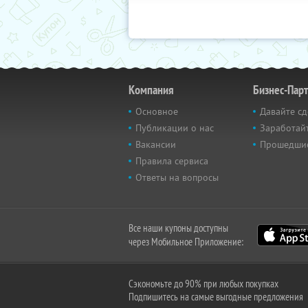
Компания
Бизнес-Пар
Основное
Давайте сд
Публикации о нас
Заработайт
Вакансии
Прошедши
Правила сервиса
Ответы на вопросы
Все наши купоны доступны
через Мобильное Приложение:
Сэкономьте до 90% при любых покупках
Подпишитесь на самые выгодные предложения