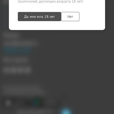
Документы
посетителей, достигших возраста 18 лет!
Агентский договор
Лицензионный договор
Да, мне есть 18 лет
Нет
Публичная оферта
Политика конфиденциальности
Контакты
sprosi@kupikupon.ru
Связаться с нами
Мы в Соцсетях
Все наши купоны доступны
через Мобильное Приложение:
Ищите скидки поблизости,