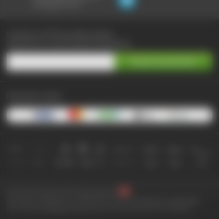
не выходя из чата:
Сэкономьте до 90% при любых покупках
Подпишитесь на самые выгодные предложения
Принимаем к оплате:
2010-2026 © КупиКупон. Все права защищены.
Все права на товарный знак "КупиКупон" и на сайт www.kupikupon.ru принадлежат
OOO «Агентство цифровых решений» ИНН 7705523387, ОГРН 1127747063212