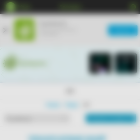
Меню
Белгород
КупиКупон
Мобильное приложение
Загрузить
ещё удобнее
18+
Главная
Товары
18+
Показать на карте
По рейтингу
ПОКАЗАТЬ БОЛЬШЕ АКЦИЙ